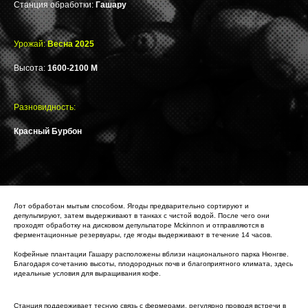
Станция обработки:
Гашару
Урожай:
Весна 2025
Высота:
1600-2100 М
Разновидность:
Красный Бурбон
Лот обработан мытым способом. Ягоды предварительно сортируют и
депульпируют, затем выдерживают в танках с чистой водой. После чего они
проходят обработку на дисковом депульпаторе Mckinnon и отправляются в
ферментационные резервуары, где ягоды выдерживают в течение 14 часов.
Кофейные плантации Гашару расположены вблизи национального парка Нюнгве.
Благодаря сочетанию высоты, плодородных почв и благоприятного климата, здесь
идеальные условия для выращивания кофе.
Станция поддерживает тесную связь с фермерами, регулярно проводя встречи в