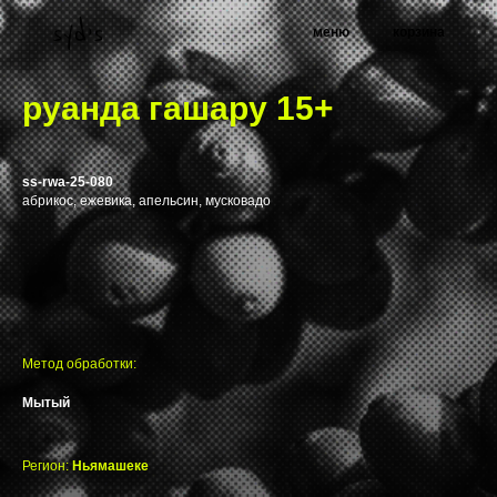
меню
корзина
руанда гашару 15+
ss-rwa-25-080
абрикос, ежевика, апельсин, мусковадо
Метод обработки:
Мытый
Регион:
Ньямашеке