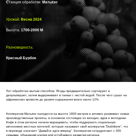
Станция обработки:
Матьязо
Урожай:
Весна 2024
Высота:
1700-2000 М
Разновидность:
Красный Бурбон
Лот обработан мытым способом. Ягоды предварительно сортируют и
депульпируют, затем выдерживают в танках с чистой водой. После чего сушат на
африканских кроватях до уровня содержания влаги около 12%.
Кооператив Матьязо находится на высоте 1800 метров и активно развивает новые
производственные проекты, в основном состоящие из женщин, вдов и молодежи.
Кофе в этом регионе начали выращивать, чтобы поддержать социальную
автономию местных жителей, которые называют свой кооператив “Dutimbere”, что
в переводе означает "Давайте идти вперед". Кооператив сотрудничает с 300
семьями, объединяя усилия для устойчивого развития региона.