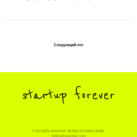
Следующий лот
© all rights reserved. design by
jekell studio
.
hi@sydspeople.com