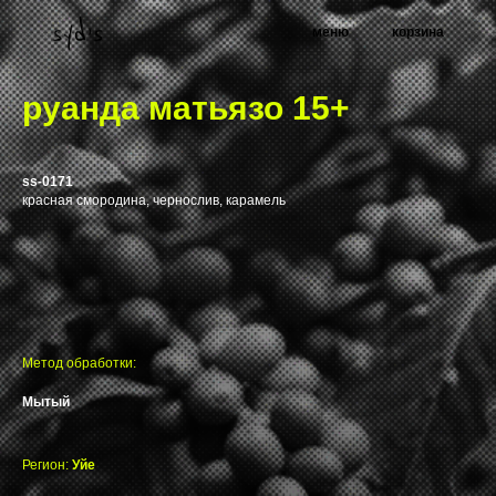
меню
корзина
руанда матьязо 15+
ss-0171
красная смородина, чернослив, карамель
Метод обработки:
Мытый
Регион:
Уйе