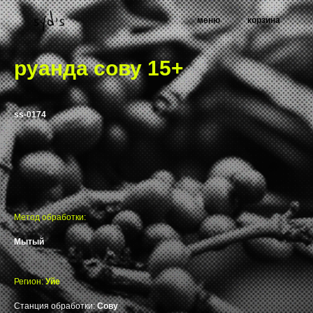
меню
корзина
руанда сову 15+
ss-0174
Метод обработки:
Мытый
Регион:
Уйе
Станция обработки:
Сову