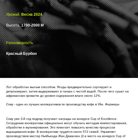
Урожай:
Весна 2024
Высота:
1700-2000 М
Разновидность:
Красный Бурбон
Лот обработан мытым способом. Ягоды предварительно сортируют и
депульпируют, затем выдерживают в танках с чистой водой. После чего сушат на
африканских кроватях до уровня содержания влаги около 12%.
Сову - один из лучших кооперативов по производству кофе в Уйе. Фермеры
Сову уже 3-й год подряд получают награды на конкурсе Cup of Excellence.
Сотрудники кооператива официально могут обучать методам компостирования,
обработки и мульчирования. Это помогает повысить качество процессов
выращивания кофе. В кооперативе трудятся около 572 семей. Управляет
производством мистер Ньябьенда Жан Дамаскен (2-е место на конкурсе Cup of