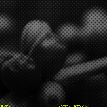
Ньери
Урожай:
Лето 2023