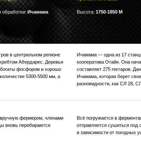
 обработки:
Ичамама
Высота:
1750-1850 М
тров в центральном регионе
Ичамама — одна из 17 станц
 хребтом Абердарес. Деревья
кооператива Отайя. Она нача
е богаты фосфором и хорошо
составляет 275 гектаров. Да
количестве 5300-5500 мм, а
Ичамама, которая берет свое
разновидности, как СЛ 28, С
 вручную фермером, членами
Всё погружается в ферментац
оды вновь перебираются
отправляется сушиться под 
в зависимости от погодных у