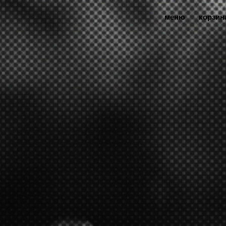
меню
корзин