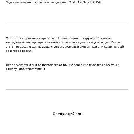
Здесь выращивают кофе разновидностей СЛ 28, СЛ 34 и БАТИАН.
Этот лот натуральной обработки. Ягоды собираются вручную. Затем их
выкладывают на перфорированные столы, и они сушатся под солнцем. После
этого процесса ягоды помещаются в специальные силосы, где они хранятся ещё
некоторое время.
Перед экспортом они подвергаются халлингу: зерно извлекается из кожуры и
отшелушивается парчмент.
Следующий лот