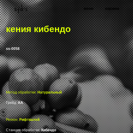
меню
корзина
кения кибендо
ss-0058
Метод обработки:
Натуральный
Грейд:
АА
Регион:
Рифтвалей
Станция обработки:
Кибендо