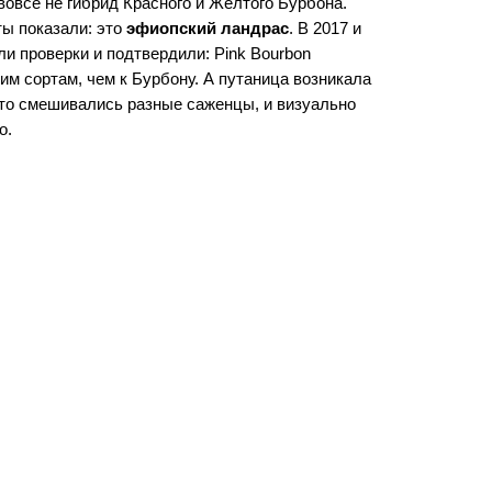
 вовсе не гибрид Красного и Жёлтого Бурбона.
ты показали: это
эфиопский ландрас
. В 2017 и
ли проверки и подтвердили: Pink Bourbon
им сортам, чем к Бурбону. А путаница возникала
сто смешивались разные саженцы, и визуально
о.