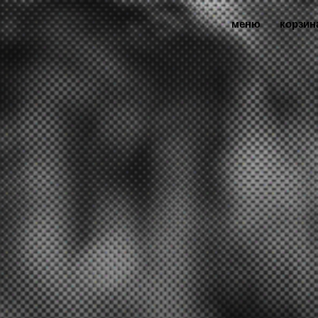
меню
корзин