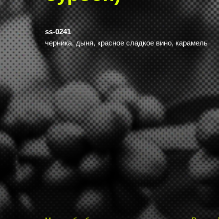
ss-0241
черника, дыня, красное сладкое вино, карамель