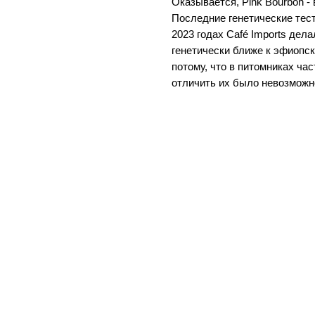
Оказывается, Pink Bourbon -
Последние генетические тес
2023 годах Café Imports дела
генетически ближе к эфиопск
потому, что в питомниках ча
отличить их было невозможн
© all rights reserved. design by
jekell studio
.
hi@sydspeople.com