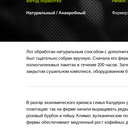
Метод обработки:
Регион:
Натуральный / Анаэробный
Фермер
Лот обработан натуральным способом с дополнит
был тщательно собран вручную. Сначала его фер
полиэтиленовых пакетах в течение 200 часов. Зат
закрытом сушильном комплексе, оборудованном б
В разгар экономического кризиса семья Калдерон
плантации: так на ферме начали выращивать редк
розовый бурбон и гейшу. Климат, вулканические п
фермы обеспечивают медленный рост кофейных д