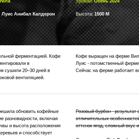
Уила
Урожай:
Осень 2024
:
Луис Анибал Калдерон
Высота:
1500 М
ельной ферментацией. Кофе
Кофе выращен на ферме Вилл
ментировали в
Луис - потомственный ферме
ем сушили 20–30 дней в
Сейчас на ферме работает в
оковой вентиляцией.
 решила обновить кофейные
Розовый бурбон - результат 
ие разновидности, включая
отличительных особенностей
очвы и высота расположения
оттенок ягод, сложный вкус 
еревьев и способствует