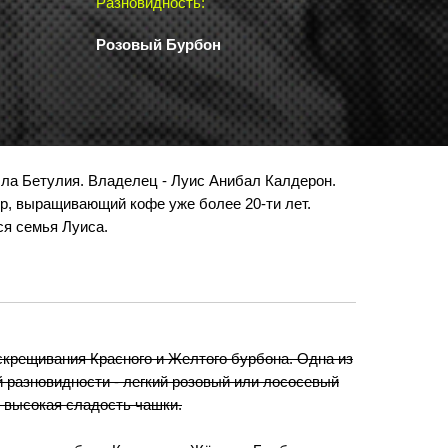
Разновидность:
Розовый Бурбон
а Бетулия. Владелец - Луис Анибал Калдерон.
р, выращивающий кофе уже более 20-ти лет.
ся семья Луиса.
скрещивания Красного и Желтого бурбона. Одна из
 разновидности - легкий розовый или лососевый
и высокая сладость чашки.