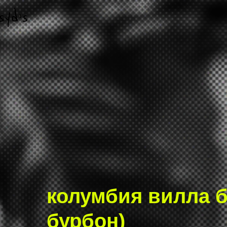
колумбия вилла 
бурбон)