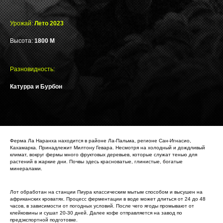
Урожай:
Лето 2023
Высота:
1800 M
Разновидность:
Катурра и Бурбон
Ферма Ла Наранха находится в районе Ла-Пальма, регионе Сан-Игнасио,
Кахамарка. Принадлежит Милтону Гевара. Несмотря на холодный и дождливый
климат, вокруг фермы много фруктовых деревьев, которые служат тенью для
растений в жаркие дни. Почвы здесь красноватые, глинистые, богатые
минералами.
Лот обработан на станции Пиура классическим мытым способом и высушен на
африканских кроватях. Процесс ферментации в воде может длиться от 24 до 48
часов, в зависимости от погодных условий. После чего ягоды промывают от
клейковины и сушат 20-30 дней. Далее кофе отправляется на завод по
предэкспортной подготовке.