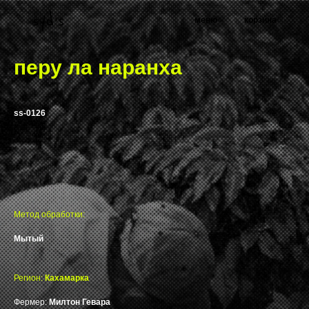
меню
корзина
перу ла наранха
ss-0126
Метод обработки:
Мытый
Регион:
Кахамарка
Фермер:
Милтон Гевара