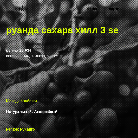
меню
корзина
руанда сахара хилл 3 se
ss-rwa-25-036
вино, ананас, черника, карамель
Метод обработки:
Натуральный / Анаэробный
Регион:
Руханго