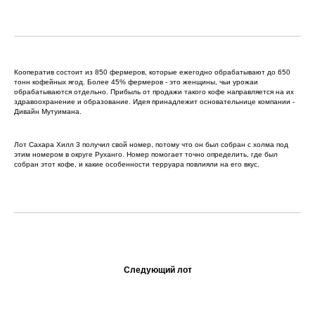
Кооператив состоит из 850 фермеров, которые ежегодно обрабатывают до 650
тонн кофейных ягод. Более 45% фермеров - это женщины, чьи урожаи
обрабатываются отдельно. Прибыль от продажи такого кофе направляется на их
здравоохранение и образование. Идея принадлежит основательнице компании -
Дивайн Мутуимана.
Лот Сахара Хилл 3 получил свой номер, потому что он был собран с холма под
этим номером в округе Руханго. Номер помогает точно определить, где был
собран этот кофе, и какие особенности терруара повлияли на его вкус.
Следующий лот