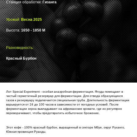
Станция обработки:
Гизанга
Урожай:
Весна 2025
Высота:
1650 - 1850 М
Разновидность:
Красный Бурбон
Лот Special Experiment - особая анаэробная ферментация. Ягоды помещают в
чистый герметичный резервуар для ферментации. Для отвода образующихся
газов к резервуару подключается специальная труба. Длительность ферментации
варьируется от 24 до 100 часов в зависимости от погодных условий. После
ферментации зерна выкладывают на африканские кровати, где их регулярно
переворачивают, чтобы предотвратить избыточное брожение.
Этот кофе - 100% красный бурбон, выращенный в секторе Мбуе, округ Руханго,
Южная провинция Руанды.