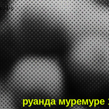
руанда муремуре 