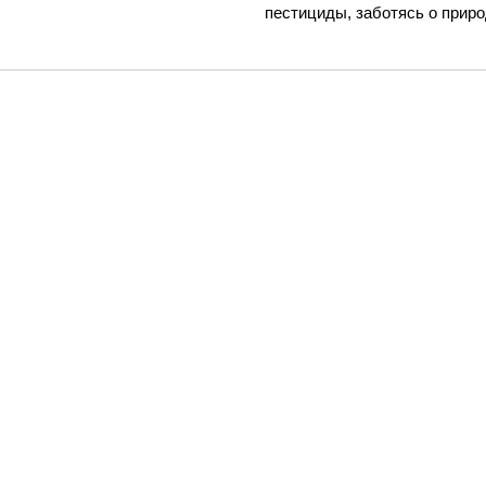
пестициды, заботясь о приро
© all rights reserved. design by
jekell studio
.
hi@sydspeople.com