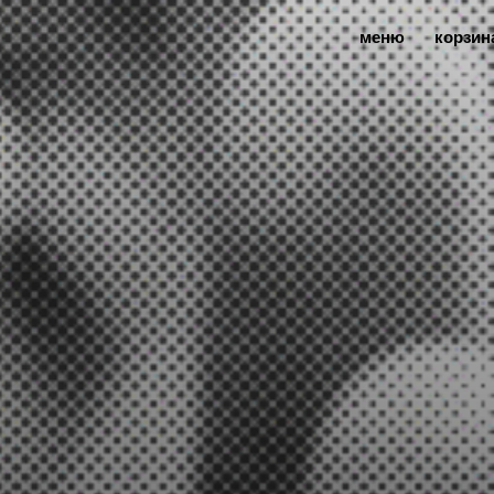
меню
корзин