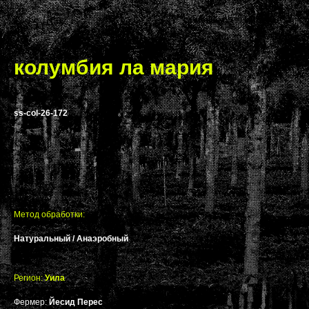
меню
корзина
колумбия ла мария
ss-col-26-172
Метод обработки:
Натуральный / Анаэробный
Регион:
Уила
Фермер:
Йесид Перес