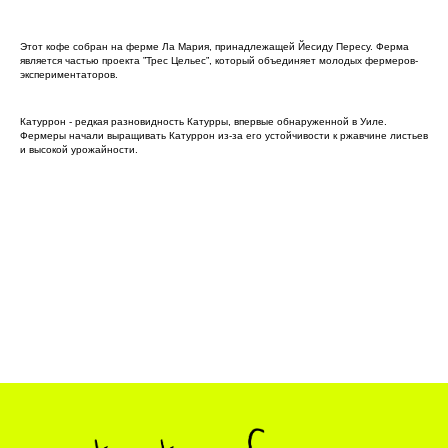
Этот кофе собран на ферме Ла Мария, принадлежащей Йесиду Пересу. Ферма
является частью проекта ”Трес Цельес”, который объединяет молодых фермеров-
экспериментаторов.
Катуррон - редкая разновидность Катурры, впервые обнаруженной в Уиле.
Фермеры начали выращивать Катуррон из-за его устойчивости к ржавчине листьев
и высокой урожайности.