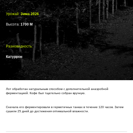
Урожай:
Зима 2026
Высота:
1700 М
Разновидность:
Катуррон
Лот обработан натуральным способом с дополнительной анаэробной
ферментацией. Кофе был тщательно собран вручную.
Сначала его ферментировали в герметичных танках в течение 120 часов. Затем
сушили 25 дней до достижения оптимальной влажности.