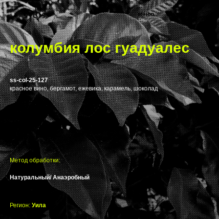
меню
корзина
колумбия лос гуадуалес
ss-col-25-127
красное вино, бергамот, ежевика, карамель, шоколад
Метод обработки:
Натуральный/ Анаэробный
Регион:
Уила