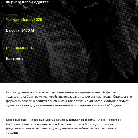
Фермер:
Хосе Родригес
Урожай:
Осень 2025
Высота:
1400 М
Разновидность:
Кастильо
Лот натуральной обработки с дополнительной ферментацией. Кофе был
тщательно собран вручную, чтобы использовать только спелые ягоды. Сначала его
ферментировали в полиэтиленовых пакетах в течение 48 часов. Дальше следует
сушка на патио до достижения оптимального содержания влаги - 8–15 дней.
Кофе выращен на ферме Los Guaduales. Владелец фермы - Хосе Родригес.
Любовь к земле и сельской жизни была заложена в Хосе с детства его
родителями, что позволило ему продолжить семейное дело и сохранить
традиции.