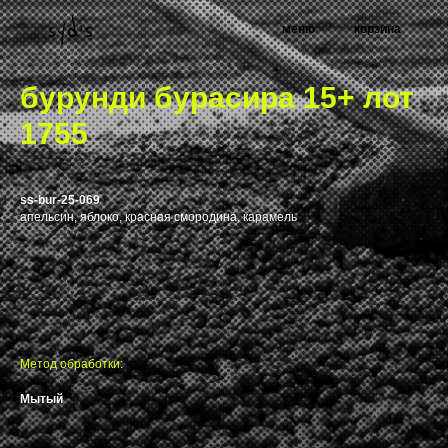
меню
корзина
бурунди бурасира 15+ лот
1755
ss-bur-25-069
апельсин, яблоко, красная смородина, карамель
Метод обработки:
Мытый