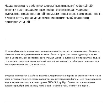
На данном этапе работники фермы “вытаптывают” кофе (15–20
минут) и поют традиционные песни - это нужно для удаления
мусильяжа. После повторной промывки ягоды снова замачивают на 4–
6 часов, затем сушат до достижения оптимальной влажности,
примерно 28 дней.
Станция Бурасира расположена в провинции Бухумуза, муниципалитет Муйинга.
Названа в честь одноименных холмов. Высота произрастания здесь чуть ниже,
чем в центральных регионах, зато климат мягкий и влажный почти круглый год. В
сочетании с красной вулканической почвой это создаёт стабильные условия для
выращивания чистого, яркого кофе.
Бурунди находится в районе Великих Африканских озёр на востоке континента, и
кофе отсюда славится своим характерным вкусовым профилем. Всё производимое
здесь зерно относится к категориям SHG (Strictly High Grown - исключительно
высокогорный) и SHB (Strictly Hard Bean - исключительно плотное зерно).