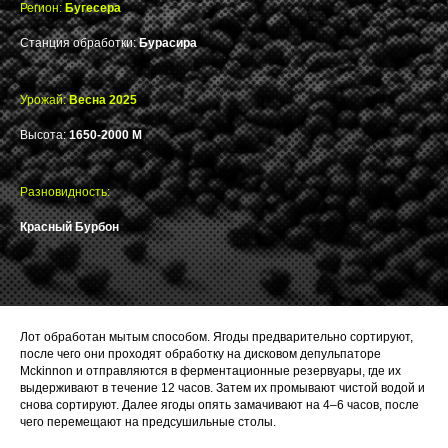
Регион:
Бугесера
Станция обработки:
Бурасира
Урожай:
Весна 2025
Высота:
1650-2000 М
Разновидность:
Красный Бурбон
Лот обработан мытым способом. Ягоды предварительно сортируют,
после чего они проходят обработку на дисковом депульпаторе
Mckinnon и отправляются в ферментационные резервуары, где их
выдерживают в течение 12 часов. Затем их промывают чистой водой и
снова сортируют. Далее ягоды опять замачивают на 4–6 часов, после
чего перемещают на предсушильные столы.