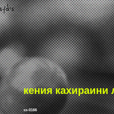
кения кахираини 
ss-0166