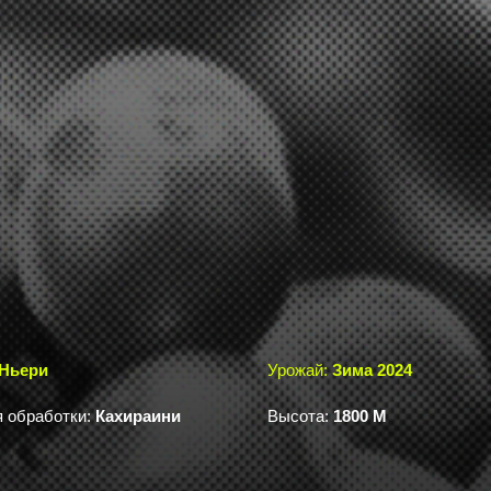
Ньери
Урожай:
Зима 2024
 обработки:
Кахираини
Высота:
1800 М