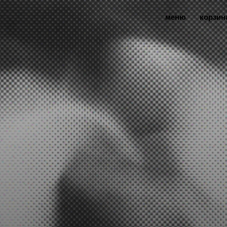
меню
корзин