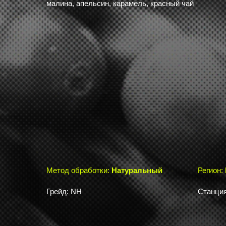
малина, апельсин, карамель, красный чай
Метод обработки:
Натуральный
Регион:
Грейд: NH
Станция