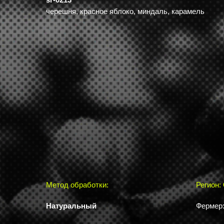
черешня, красное яблоко, миндаль, карамель
Метод обработки:
Регион:
Натуральный
Фермер