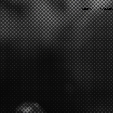
меню
корзин