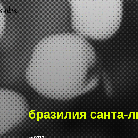
бразилия санта-л
sr-0213