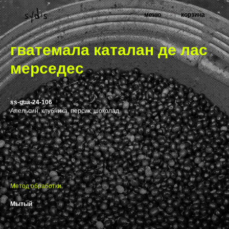
меню
корзина
гватемала каталан де лас
мерседес
ss-gua-24-106
Апельсин, клубника, персик, шоколад
Метод обработки:
Мытый