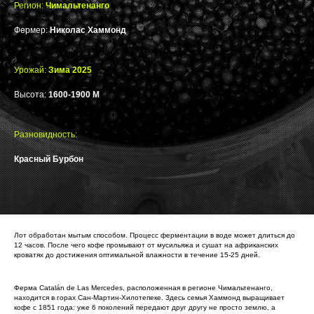
Регион:
Чимальтенанго
Фермер:
Николас Хаммонд
Урожай:
Зима 2025
Высота:
1600-1900 М
Разновидность:
Красный Бурбон
Лот обработан мытым способом. Процесс ферментации в воде может длиться до
12 часов. После чего кофе промывают от мусильяжа и сушат на африканских
кроватях до достижения оптимальной влажности в течение 15-25 дней.
Ферма Catalán de Las Mercedes, расположенная в регионе Чимальтенанго,
находится в горах Сан-Мартин-Хилотепеке. Здесь семья Хаммонд выращивает
кофе с 1851 года: уже 6 поколений передают друг другу не просто землю, а