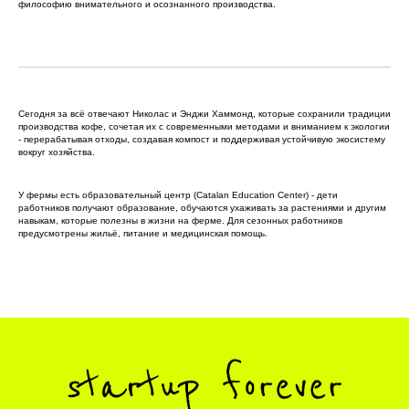
философию внимательного и осознанного производства.
Сегодня за всё отвечают Николас и Энджи Хаммонд, которые сохранили традиции
производства кофе, сочетая их с современными методами и вниманием к экологии
- перерабатывая отходы, создавая компост и поддерживая устойчивую экосистему
вокруг хозяйства.
У фермы есть образовательный центр (Catalan Education Center) - дети
работников получают образование, обучаются ухаживать за растениями и другим
навыкам, которые полезны в жизни на ферме. Для сезонных работников
предусмотрены жильё, питание и медицинская помощь.