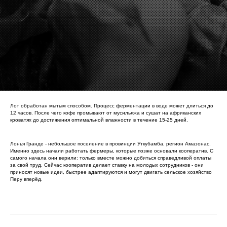
Лот обработан мытым способом. Процесс ферментации в воде может длиться до
12 часов. После чего кофе промывают от мусильяжа и сушат на африканских
кроватях до достижения оптимальной влажности в течение 15-25 дней.
Лонья Гранде - небольшое поселение в провинции Уткубамба, регион Амазонас.
Именно здесь начали работать фермеры, которые позже основали кооператив. С
самого начала они верили: только вместе можно добиться справедливой оплаты
за свой труд. Сейчас кооператив делает ставку на молодых сотрудников - они
приносят новые идеи, быстрее адаптируются и могут двигать сельское хозяйство
Перу вперёд.