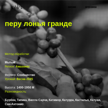
меню
корзина
перу лонья гранде
Метод обработки:
Мытый
Регион:
Амазонас
Фермер:
Сообщество
Урожай:
Весна 2025
Высота:
1400-1950 М
Разновидность:
Бурбон, Типика, Вилла Сарчи, Катимор, Катурра, Кастильо, Катуаи,
Сан-Антонио