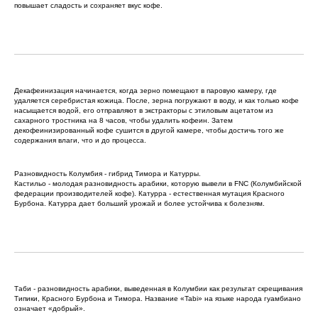
повышает сладость и сохраняет вкус кофе.
Декафеинизация начинается, когда зерно помещают в паровую камеру, где
удаляется серебристая кожица. После, зерна погружают в воду, и как только кофе
насыщается водой, его отправляют в экстракторы с этиловым ацетатом из
сахарного тростника на 8 часов, чтобы удалить кофеин. Затем
декофеинизированный кофе сушится в другой камере, чтобы достичь того же
содержания влаги, что и до процесса.
Разновидность Колумбия - гибрид Тимора и Катурры.
Кастильо - молодая разновидность арабики, которую вывели в FNC (Колумбийской
федерации производителей кофе). Катурра - естественная мутация Красного
Бурбона. Катурра дает больший урожай и более устойчива к болезням.
Таби - разновидность арабики, выведенная в Колумбии как результат скрещивания
Типики, Красного Бурбона и Тимора. Название «Tabi» на языке народа гуамбиано
означает «добрый».