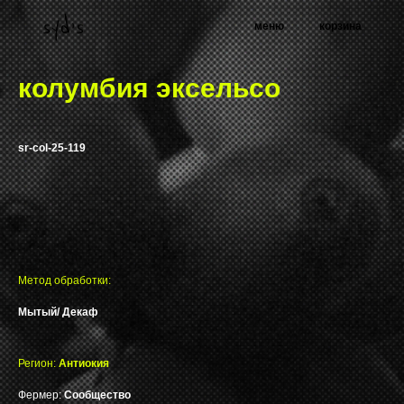
меню
корзина
колумбия эксельсо
sr-col-25-119
Метод обработки:
Мытый/ Декаф
Регион:
Антиокия
Фермер:
Сообщество