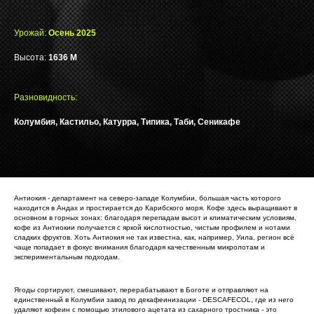
Урожай:
Осень 2025
Высота:
1636 М
Разновидность:
Колумбия, Кастильо, Катурра, Типика, Таби, Сеникафе
Антиокия - департамент на северо-западе Колумбии, большая часть которого
находится в Андах и простирается до Карибского моря. Кофе здесь выращивают в
основном в горных зонах: благодаря перепадам высот и климатическим условиям,
кофе из Антиокии получается с яркой кислотностью, чистым профилем и нотами
сладких фруктов. Хоть Антиокия не так известна, как, например, Уила, регион всё
чаще попадает в фокус внимания благодаря качественным микролотам и
экспериментальным подходам.
Ягоды сортируют, смешивают, перерабатывают в Боготе и отправляют на
единственный в Колумбии завод по декафеинизации - DESCAFECOL, где из него
удаляют кофеин с помощью этилового ацетата из сахарного тростника - это