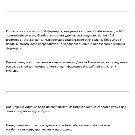
Кооператив состоит из 850 фермеров, которые ежегодно обрабатывают до 650
тонн кофейных ягод. Особое внимание уделяется женщинам: более 45%
фермеров - это женщины, чьи урожаи обрабатываются отдельно. Прибыль от
продажи такого кофе направляется на здравоохранение и образование женщин-
фермеров.
Идея принадлежит основательнице компании - Дивайн Мутуимана, которая делает
все возможное для процветания женщин-фермеров в кофейной индустрии
Руанды.
Лот Береши Хилл 12 получил свой номер, потому что он был собран с холма под
этим номером в округе Руханго.
Номер помогает точно определить, где был собран этот кофе, и какие
особенности терруара повлияли на его вкус.