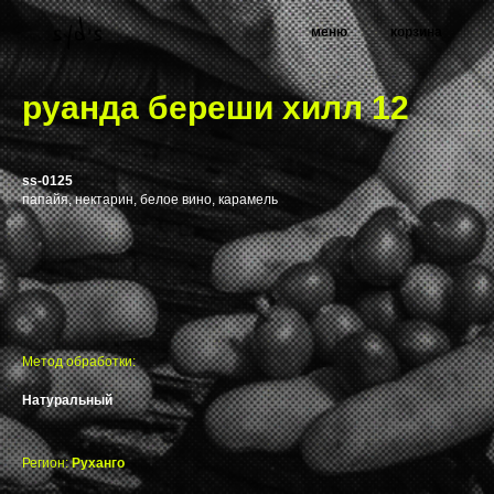
меню
корзина
руанда береши хилл 12
ss-0125
папайя, нектарин, белое вино, карамель
Метод обработки:
Натуральный
Регион:
Руханго