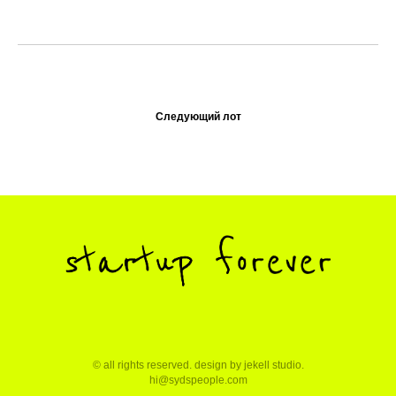
Следующий лот
© all rights reserved. design by
jekell studio
.
hi@sydspeople.com