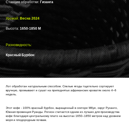
Станция обработки:
Гизанга
Урожай:
Весна 2024
Высота:
1650-1850 М
Разновидность:
Красный Бурбон
Лот обработан натуральным способом. Спелые ягоды тщательно сортируют
вручную, промывают и сушат на приподнятых африканских кроватях около 4–6
недель.
Этот кофе - 100% красный бурбон, выращенный в секторе Мбуе, округ Руханго,
Южная провинция Руанды. Регион считается одним из лучших для производства
кофе благодаря центральному плато на высотах 1650–1850 метров над уровнем
моря и плодородным почвам.