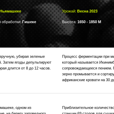
Ньямашеке
Урожай:
Весна 2023
 обработки:
Гишеке
Высота:
1650 - 1850 М
вручную, убирая зеленые
Процесс ферментации при мы
й. Затем ягоды депульпируют
который называется Икинимба
ая длится от 8 до 12 часов.
сопровождающееся пением. П
зерно промывается и сортиру
африканские кровати на 30 д
ямашеке, одном из
Приблизительное количество
не, на берегу заповедного
станции 69 столов для сушки