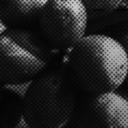
меню
корзин