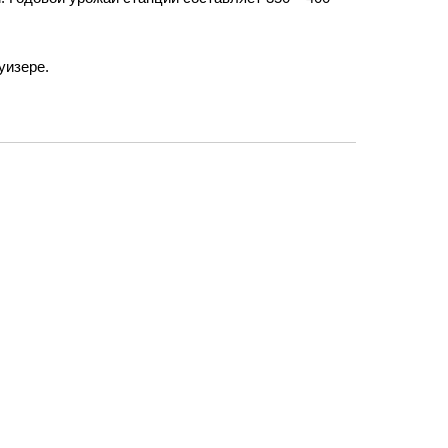
уизере.
Следующий лот